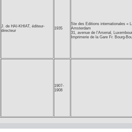
Ste des Editions internationales « 
J. de HAI-KHIAT, éditeur-
1935
Amsterdam
directeur
31, avenue de l’Arsenal, Luxembou
Imprimerie de la Gare Fr. Bourg-Bo
1907-
1908