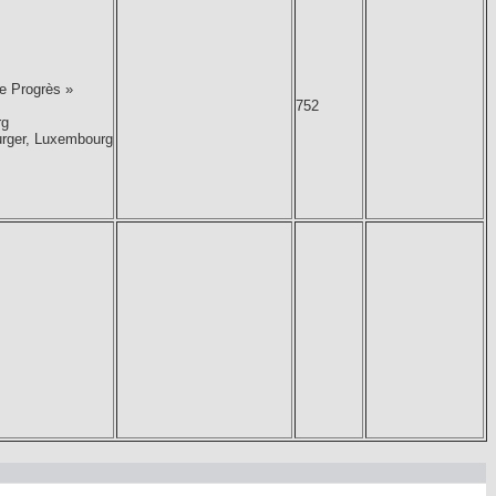
Le Progrès »
752
rg
urger, Luxembourg