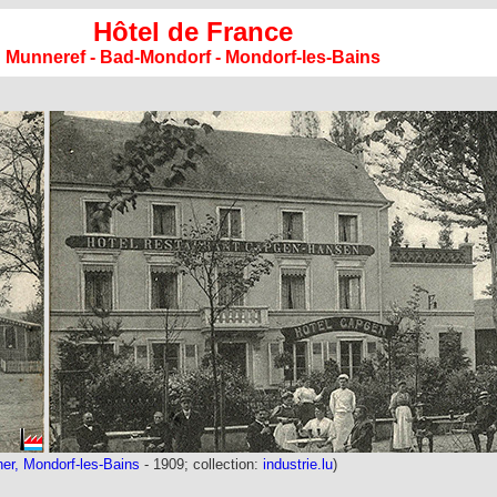
Hôtel de France
Munneref - Bad-Mondorf - Mondorf-les-Bains
r, Mondorf-les-Bains
- 1909; collection:
industrie.lu
)