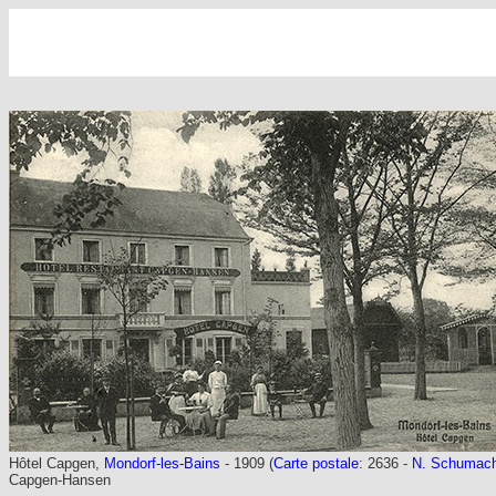
Hôtel Capgen,
Mondorf-les-Bains
- 1909 (
Carte postale
: 2636 -
N. Schumache
Capgen-Hansen