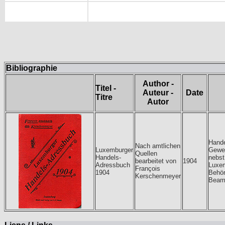
Bibliographie
Author -
Titel -
Auteur -
Date
Titre
Autor
Hande
Nach amtlichen
Luxemburger
Gewe
Quellen
Handels-
nebst
bearbeitet von
1904
Adressbuch
Luxem
François
1904
Behör
Kerschenmeyer
Beam