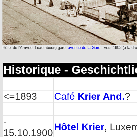
Hôtel de l'Arrivée, Luxembourg-gare,
avenue de la Gare
- vers 1903 (à la dro
Historique - Geschichtl
<=1893
Café
Krier And.
?
-
Hôtel Krier
, Luxe
15.10.1900