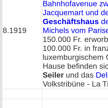
Bahnhofavenue zw
Jacquemart und d
Geschäftshaus
de
8.1919
Michels vom Parise
150.000 Fr. erworb
100.000 Fr. in fra
luxemburgischem Ge
Hause befinden si
Seiler
und das
Del
Volkstribüne - La 