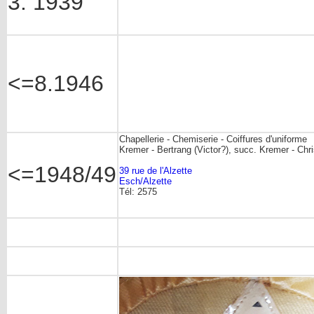
3. 1939
<=8.1946
Chapellerie - Chemiserie - Coiffures d'uniforme
Kremer - Bertrang (Victor?), succ. Kremer - Chr
<=1948/49
39 rue de l'Alzette
Esch/Alzette
Tél: 2575