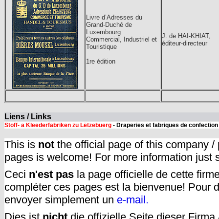
Livre d’Adresses du
Grand-Duché de
Luxembourg
J. de HAI-KHIAT,
Commercial, Industriel et
éditeur-directeur
Touristique
1re édition
Liens / Links
Stoff- a Kleederfabriken zu Lëtzebuerg
- Draperies et fabriques de confectio
This is
not
the official page of this company /
pages is welcome! For more information just
Ceci
n'est pas
la page officielle de cette fir
compléter ces pages est la bienvenue! Pour d
envoyer simplement un
e-mail.
Dies ist
nicht
die offizielle Seite dieser Firm