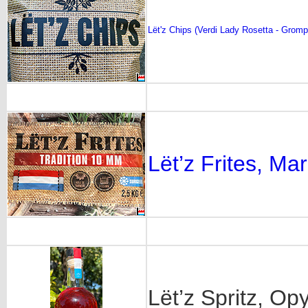
Lët'z Chips (Verdi Lady Rosetta - Gromp
Lët’z Frites, Mar
Lët’z Spritz, O