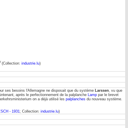
V
(Collection:
industrie.lu
)
 pour ses besoins l'Allemagne ne disposait que du système
Larssen
, vu que
aintenant, après le perfectionnement de la palplanche
Lamp
par le brevet
erkehrsministerium on a déjà utilisé les
palplanches
du nouveau système.
ESCH - 1931
; Collection:
industrie.lu
)