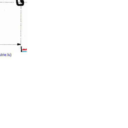
trie.lu
)