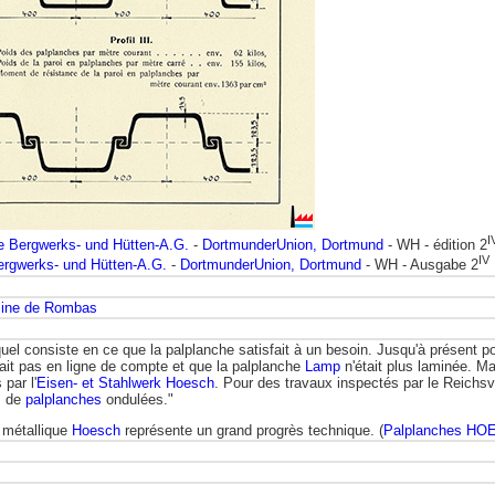
I
 Bergwerks- und Hütten-A.G.
-
DortmunderUnion, Dortmund
- WH - édition 2
IV
rgwerks- und Hütten-A.G.
-
DortmunderUnion, Dortmund
- WH - Ausgabe 2
ine de Rombas
equel consiste en ce que la palplanche satisfait à un besoin. Jusqu'à présent
ait pas en ligne de compte et que la palplanche
Lamp
n'était plus laminée. M
par l'
Eisen- et Stahlwerk Hoesch
. Pour des travaux inspectés par le Reichsv
s de
palplanches
ondulées."
e métallique
Hoesch
représente un grand progrès technique. (
Palplanches HO