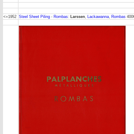
<=1952
Steel Sheet Piling
-
Rombas
:
Larssen
,
Lackawanna
,
Rombas
400