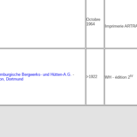
Octobre
1964
Imprimerie ARTRA
mburgische Bergwerks- und Hütten-A.G.
-
IV
>1922
WH - édition 2
on, Dortmund