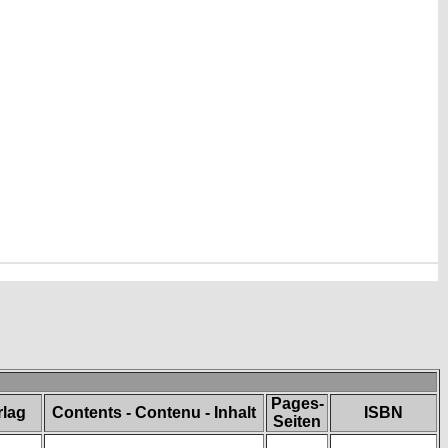
Pages-
rlag
Contents - Contenu - Inhalt
ISBN
Seiten