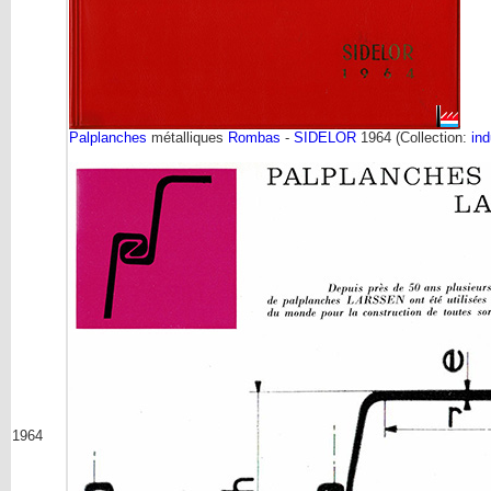
Palplanches
métalliques
Rombas
-
SIDELOR
1964 (Collection:
ind
1964