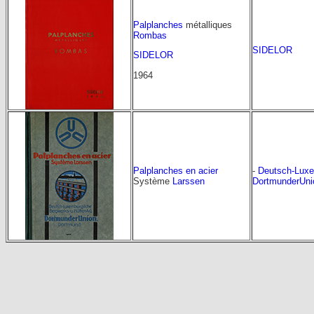
Palplanches
métalliques
Rombas
SIDELOR
SIDELOR
1964
Palplanches en acier
-
Deutsch-Luxe
Système
Larssen
DortmunderUni