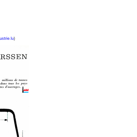
ustrie.lu
)