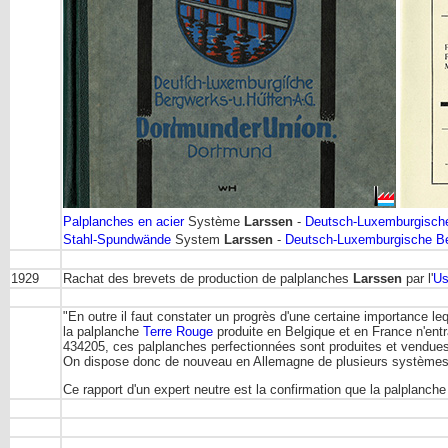
Palplanches en acier
Système
Larssen
-
Deutsch-Luxemburgische
Stahl-Spundwände
System
Larssen
-
Deutsch-Luxemburgische Be
1929
Rachat des brevets de production de palplanches
Larssen
par l'
Us
"En outre il faut constater un progrès d'une certaine importance l
la palplanche
Terre Rouge
produite en Belgique et en France n'entr
434205, ces palplanches perfectionnées sont produites et vendues 
On dispose donc de nouveau en Allemagne de plusieurs système
Ce rapport d'un expert neutre est la confirmation que la palplanch