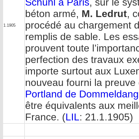
Schuhl à Paris
, sur le s
béton armé,
M. Ledrut
, 
procédé au chargement d
1.1905
remplis de sable. Les ess
prouvent toute l’importan
perfection des travaux exé
importe surtout aux Luxe
nouveau fourni la preuve
Portland de Dommeldan
être équivalents aux meil
France. (
LIL
: 21.1.1905)