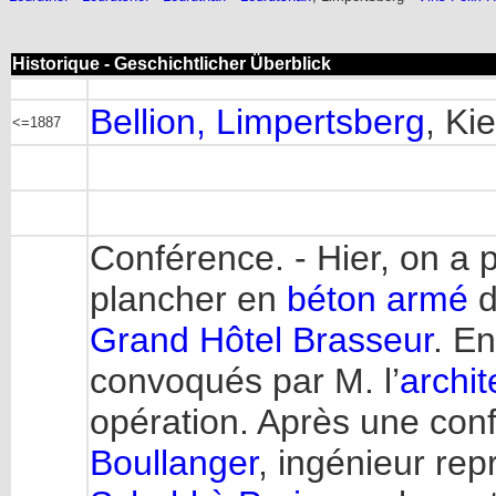
Historique - Geschichtlicher Überblick
Bellion, Limpertsberg
, Ki
<=1887
Conférence. - Hier, on a 
plancher en
béton armé
d
Grand Hôtel Brasseur
. En
convoqués par M. l’
archit
opération. Après une conf
Boullanger
, ingénieur re