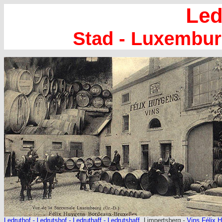
Led
Stad - Luxembu
Ledruthof - Ledrutshof - Ledruthaff - Ledrutshaff
, Limpertsberg -
Vins Félix 