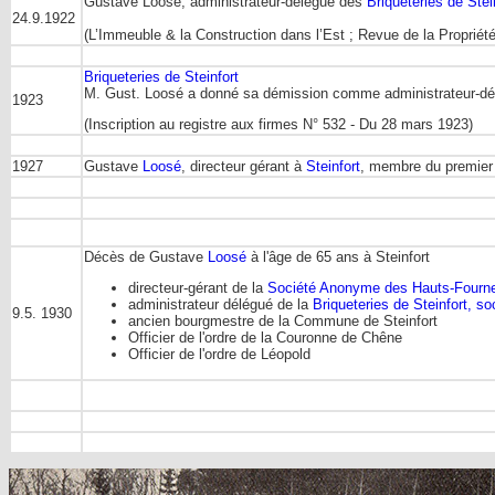
Gustave Loosé, administrateur-délégué des
Briqueteries de Stei
24.9.1922
(L’Immeuble & la Construction dans l’Est ; Revue de la Propriét
Briqueteries de Steinfort
M. Gust. Loosé a donné sa démission comme administrateur-dé
1923
(Inscription au registre aux firmes N° 532 - Du 28 mars 1923)
1927
Gustave
Loosé
, directeur gérant à
Steinfort
, membre du premier 
Décès de Gustave
Loosé
à l'âge de 65 ans à Steinfort
directeur-gérant de la
Société Anonyme des Hauts-Fournea
administrateur délégué de la
Briqueteries de Steinfort, s
9.5. 1930
ancien bourgmestre de la Commune de Steinfort
Officier de l'ordre de la Couronne de Chêne
Officier de l'ordre de Léopold