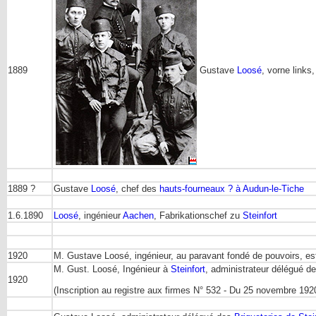
1889
Gustave
Loosé
, vorne links
1889 ?
Gustave
Loosé
, chef des
hauts-fourneaux ? à Audun-le-Tiche
1.6.1890
Loosé
, ingénieur
Aachen
, Fabrikationschef zu
Steinfort
1920
M. Gustave Loosé, ingénieur, au paravant fondé de pouvoirs, e
M. Gust. Loosé, Ingénieur à
Steinfort
, administrateur délégué d
1920
(Inscription au registre aux firmes N° 532 - Du 25 novembre 192