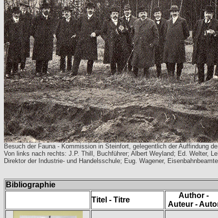
Besuch der Fauna - Kommission in Steinfort, gelegentlich der Auffindung d
Von links nach rechts: J.P. Thill, Buchführer; Albert Weyland; Ed. Welter, L
Direktor der Industrie- und Handelsschule; Eug. Wagener, Eisenbahnbeamte
Bibliographie
Author -
Titel - Titre
Auteur - Auto