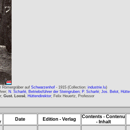
er Römergräber auf
Schwarzenhof
- 1915 (Collection:
industrie.lu
)
ehrer;
N. Scharlé, Betriebsführer der Steingruben; P. Scharlé
;
Jos. Belot, Hütte
r;
Gust. Loosé
,
Hüttendirektor
; Felix Heuertz, Professor
Contents - Contenu
Date
Edition - Verlag
r
- Inhalt