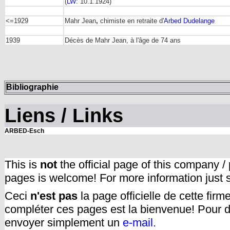
(
LW
: 10.1.1924)
<=1929
Mahr Jean
,
chimiste en retraite d'
Arbed Dudelange
1939
Décès de Mahr Jean, à l'âge de 74 ans
Bibliographie
Liens / Links
ARBED-Esch
This is
not
the official page of this company /
pages is welcome! For more information just
Ceci
n'est pas
la page officielle de cette fir
compléter ces pages est la bienvenue! Pour d
envoyer simplement un
e-mail.