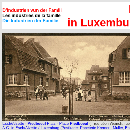
D'Industrien vun der Famill
Les industries de la famille
in Luxembur
Die Industrien der Familie
Esch/Alzette -
Piedboeuf
-Platz - Place
Piedboeuf
(= rue Léon Weirich, rue 
A.G. in Esch/Alzette / Luxemburg
(
Postkarte
:
Papeterie Kremer - Muller, Es