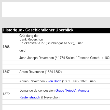
Historique - Geschichtlicher Überblick
Gründung der
Bank Reverchon
Brückenstraße 27 (Brückengasse 588), Trier
1808
durch
Jean Joseph Reverchon (* 1774 Salins / Franche Comté; + 182
1847
Anton Reverchon (1824-1882)
Adrien Reverchon -
von Boch
(1861 Trier - 1923 Trier)
Demande de concession
Grube "Friede", Aumetz
187?
Rautenstrauch
& Reverchon