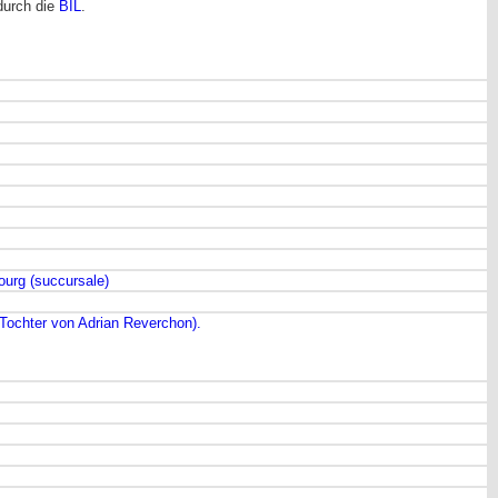
durch die
BIL
.
ourg (succursale)
Tochter von Adrian Reverchon).