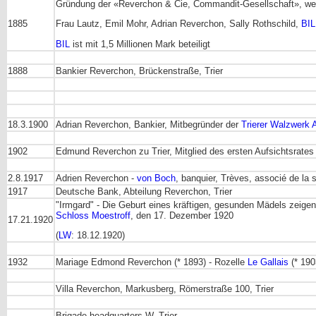
Gründung der «Reverchon & Cie, Commandit-Gesellschaft», we
1885
Frau Lautz, Emil Mohr, Adrian Reverchon, Sally Rothschild,
BIL
BIL
ist mit 1,5 Millionen Mark beteiligt
1888
Bankier Reverchon, Brückenstraße, Trier
18.3.1900
Adrian Reverchon, Bankier, Mitbegründer der
Trierer Walzwerk 
1902
Edmund Reverchon zu Trier, Mitglied des ersten Aufsichtsrate
2.8.1917
Adrien Reverchon -
von Boch
, banquier, Trèves, associé de la 
1917
Deutsche Bank, Abteilung Reverchon, Trier
"Irmgard" - Die Geburt eines kräftigen, gesunden Mädels zeigen
Schloss Moestroff
, den 17. Dezember 1920
17.21.1920
(
LW
: 18.12.1920)
1932
Mariage Edmond Reverchon (* 1893) - Rozelle
Le Gallais
(* 190
Villa Reverchon, Markusberg, Römerstraße 100, Trier
Brigade headquarters W. Trier