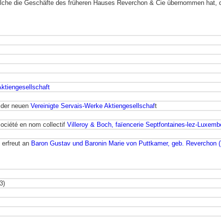
lche die Geschäfte des früheren Hauses Reverchon & Cie übernommen hat, 
Aktiengesellschaft
s der neuen
Vereinigte Servais-Werke Aktiengesellschaf
t
société en nom collectif
Villeroy & Boch, faïencerie Septfontaines-lez-Luxemb
 erfreut an
Baron Gustav und Baronin Marie von Puttkamer, geb. Reverchon (
3)