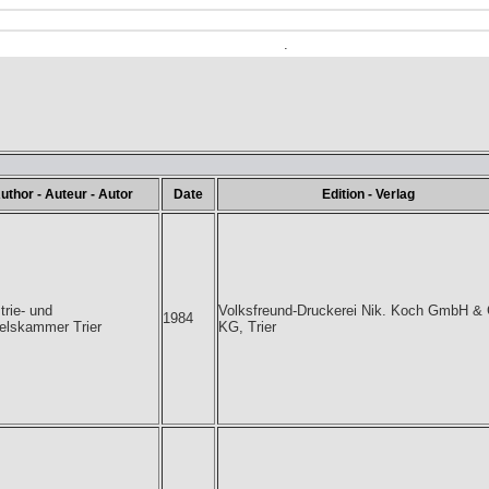
.
uthor - Auteur - Autor
Date
Edition - Verlag
trie- und
Volksfreund-Druckerei Nik. Koch GmbH & 
1984
elskammer Trier
KG, Trier