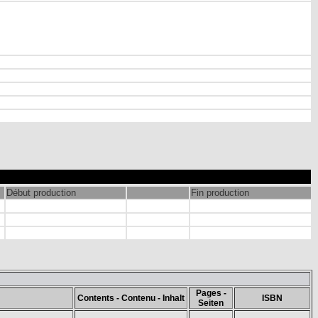
Début production
Fin production
Pages -
Contents - Contenu - Inhalt
ISBN
Seiten