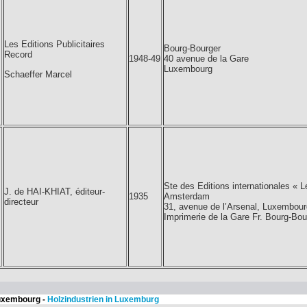
Les Editions Publicitaires
Bourg-Bourger
Record
1948-49
40 avenue de la Gare
Luxembourg
Schaeffer Marcel
Ste des Editions internationales « 
J. de HAI-KHIAT, éditeur-
1935
Amsterdam
directeur
31, avenue de l’Arsenal, Luxembour
Imprimerie de la Gare Fr. Bourg-Bo
 Luxembourg -
Holzindustrien in Luxemburg