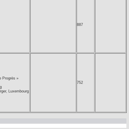
887
Le Progrès »
752
g
urger, Luxembourg