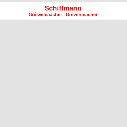
Schiffmann
Gréiwemaacher - Grevenmacher