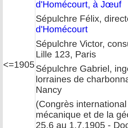
d'Homécourt, à Jœuf
Sépulchre Félix, direc
d'Homécourt
Sépulchre Victor, cons
Lille 123, Paris
<=1905
Sépulchre Gabriel, ing
lorraines de charbonna
Nancy
(Congrès international
mécanique et de la géo
25.6 au 1.7.1905 - Do