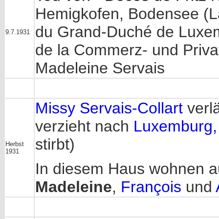
Hemigkofen, Bodensee (L
du Grand-Duché de Luxemb
9.7.1931
de la Commerz- und Privat
Madeleine Servais
Missy Servais-Collart
verl
verzieht nach
Luxemburg,
stirbt)
Herbst
1931
In diesem Haus wohnen a
Madeleine
,
François
und