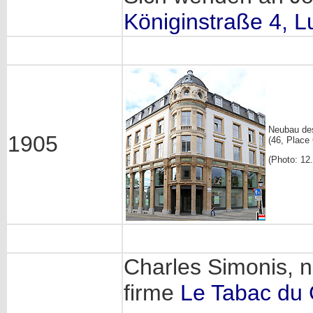
Königinstraße 4, 
Neubau de
1905
(46, Place 
(Photo: 12
Charles Simonis, n
firme
Le Tabac du