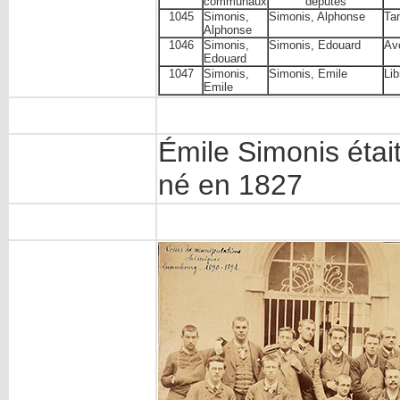
communaux
députés
1045
Simonis,
Simonis, Alphonse
Ta
Alphonse
1046
Simonis,
Simonis, Edouard
Av
Edouard
1047
Simonis,
Simonis, Emile
Lib
Emile
Émile Simonis était
né en 1827