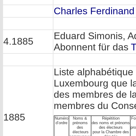
Charles Ferdinand
Eduard Simonis, A
4.1885
Abonnent für das
T
Liste alphabétiqu
Luxembourg que la l
des membres de l
membres du Conse
1885
Numéro
Noms &
Répétition
Fo
d’ordre
prénoms
des noms et prénoms
des
des électeurs
pro
électeurs
pour la Chambre des