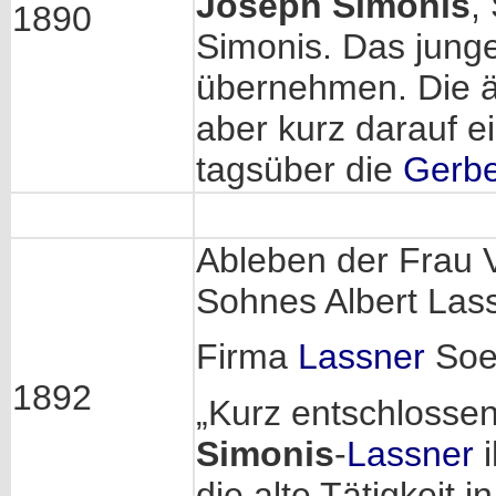
Joseph Simonis
,
1890
Simonis. Das junge
übernehmen. Die äu
aber kurz darauf e
tagsüber die
Gerbe
Ableben der Frau 
Sohnes Albert Lass
Firma
Lassner
Soe
1892
„Kurz entschlossen
Simonis
-
Lassner
i
die alte Tätigkeit 