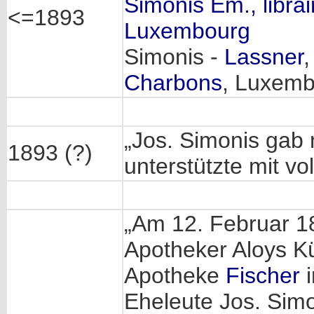
Simonis Em., libra
<=1893
Luxembourg
Simonis -
Lassner
Charbons
, Luxem
„Jos. Simonis gab
1893 (?)
unterstützte mit vo
„Am 12. Februar 18
Apotheker Aloys K
Apotheke
Fischer
i
Eheleute Jos. Simo