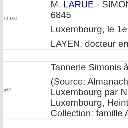
M.
LARUE
- SIMON
6845
1.4.1854
Luxembourg, le 1er
LAYEN, docteur e
Tannerie Simonis
(Source: Almanac
Luxembourg par N.C
1857
Luxembourg, Heintz
Collection: famill