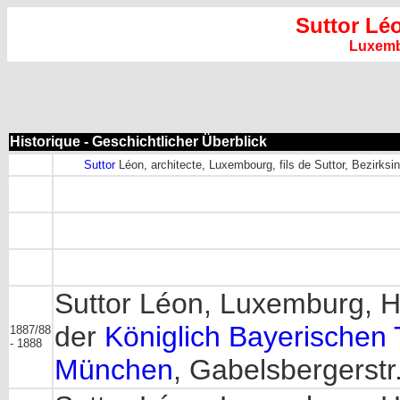
Suttor Lé
Luxem
Historique - Geschichtlicher Überblick
Suttor
Léon, architecte, Luxembourg, fils de Suttor, Bezirksi
Suttor Léon, Luxemburg, H
der
Königlich Bayerischen
1887/88
- 1888
München
, Gabelsbergerstr.