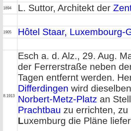
L. Suttor, Architekt der
Zen
1894
Hôtel Staar, Luxembourg-
1905
Esch a. d. Alz., 29. Aug. M
der Ferrerstraße neben 
Tagen entfernt werden. He
Differdingen
wird dieselbe
8.1913
Norbert-Metz-Platz
an Stel
Prachtbau
zu errichten, z
L
uxemburg die Pläne liefer