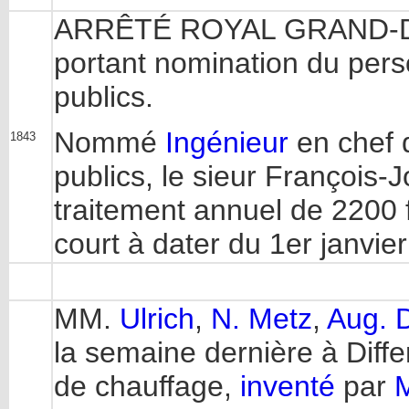
ARRÊTÉ ROYAL GRAND-DUC
portant nomination du pers
publics.
Nommé
Ingénieur
en chef d
1843
publics, le sieur François
traitement annuel de 2200 f
court à dater du 1er janvie
MM.
Ulrich
,
N. Metz
,
Aug. 
la semaine dernière à Diff
de chauffage,
inventé
par
M