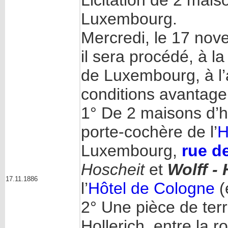
Licitation de 2 mais
Luxembourg.
Mercredi, le 17 nov
il sera procédé, à l
de Luxembourg, à l’
conditions avantage
1° De 2 maisons d’ha
porte-cochère de l’
H
Luxembourg,
rue d
Hoscheit
et
Wolff -
17.11.1886
l’
Hôtel de Cologne
(
2° Une pièce de ter
Hollerich, entre la ro