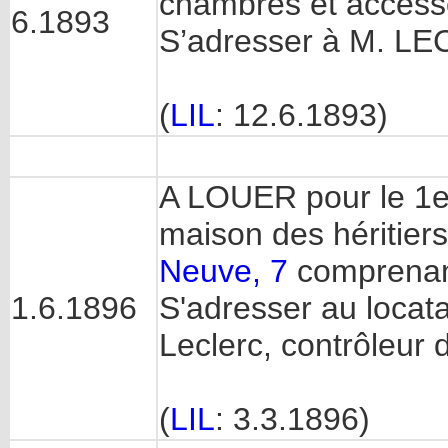
chambres et access
6.1893
S’adresser à M. LE
(
LIL
: 12.6.1893)
A LOUER pour le 1er 
maison des héritier
Neuve, 7
comprenant
1.6.1896
S'adresser au locat
Leclerc, contrôleur d
(
LIL
: 3.3.1896)