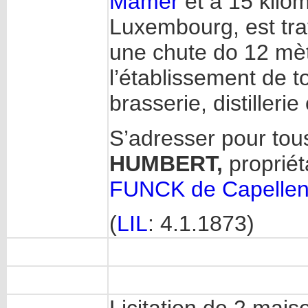
Mamer
et à 15 kilom
Luxembourg, est tra
une chute do 12 mèt
l’établissement de t
brasserie, distillerie
S’adresser pour to
HUMBERT,
proprié
FUNCK de Capelle
(
LIL
: 4.1.1873)