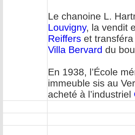
Le chanoine L. Hart
Louvigny
, la vendit
Reiffers
et transféra
Villa Bervard
du boul
En 1938, l’École mé
immeuble sis au Ve
acheté à l’industriel