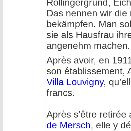
Rollingergrund, Eich
Das nennen wir die r
bekämpfen. Man sol
sie als Hausfrau ih
angenehm machen. 
Après avoir, en 191
son établissement
Villa Louvigny
, qu’e
francs.
Après s’être retirée
de Mersch
, elle y 