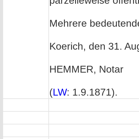
parzelleweise öffentl
Mehrere bedeutende
Koerich, den 31. Au
HEMMER, Notar
(
LW
: 1.9.1871).