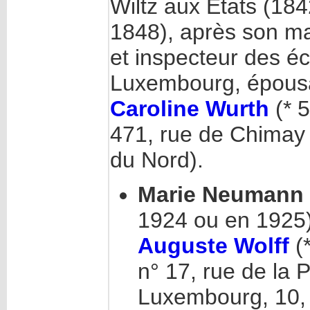
Wiltz aux États (184
1848), après son m
et inspecteur des éc
Luxembourg, épous
Caroline Wurth
(* 
471, rue de Chimay 
du Nord).
Marie Neumann
1924 ou en 1925
Auguste Wolff
(
n° 17, rue de la 
Luxembourg, 10, r