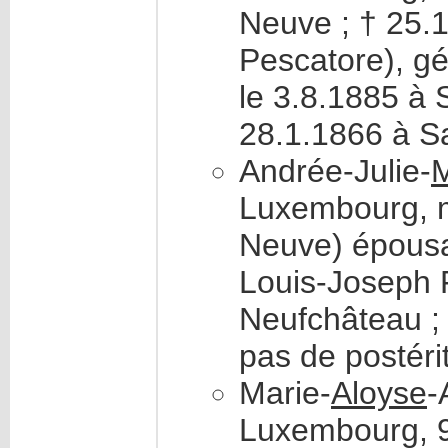
Neuve ; † 25.
Pescatore), g
le 3.8.1885 à
28.1.1866 à S
Andrée-Julie-
M
Luxembourg, m
Neuve) épous
Louis-Joseph 
Neufchâteau ;
pas de postéri
Marie-
Aloyse
-
Luxembourg, 9,