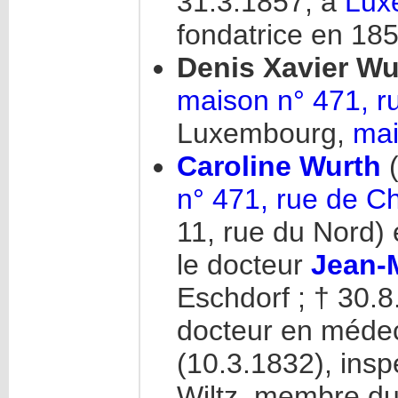
31.3.1857, à
Lux
fondatrice en 18
Denis Xavier W
maison n° 471, r
Luxembourg,
mai
Caroline Wurth
(
n° 471, rue de C
11, rue du Nord)
le docteur
Jean-
Eschdorf ; † 30.
docteur en médec
(10.3.1832), ins
Wiltz, membre du