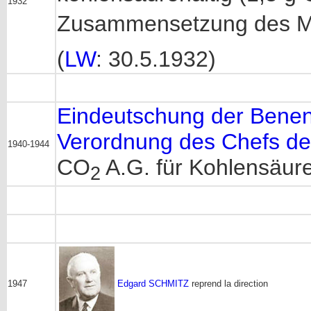
1932
Zusammensetzung des Mi
(
LW
: 30.5.1932)
Eindeutschung der Benen
Verordnung des Chefs der
1940-1944
CO
A.G. für Kohlensäure
2
1947
Edgard SCHMITZ
reprend la direction