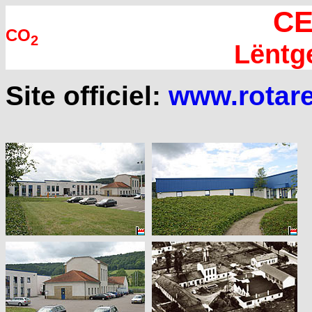
C
CO
2
Lëntg
Site officiel:
www.rotar