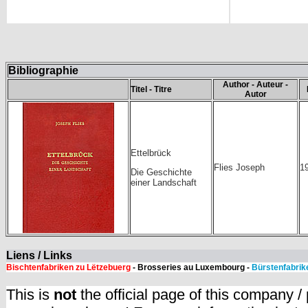
Bibliographie
Author - Auteur -
Titel - Titre
Autor
Ettelbrück
Flies Joseph
1
Die Geschichte
einer Landschaft
Liens / Links
Bischtenfabriken zu Lëtzebuerg
- Brosseries au Luxembourg -
Bürstenfabrik
This is
not
the official page of this company /