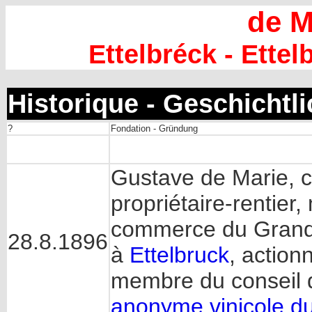
de M
Ettelbréck - Ettel
Historique - Geschichtl
?
Fondation - Gründung
Gustave de Marie, c
propriétaire-rentie
commerce du Grand
28.8.1896
à
Ettelbruck
, action
membre du conseil d
anonyme vinicole 