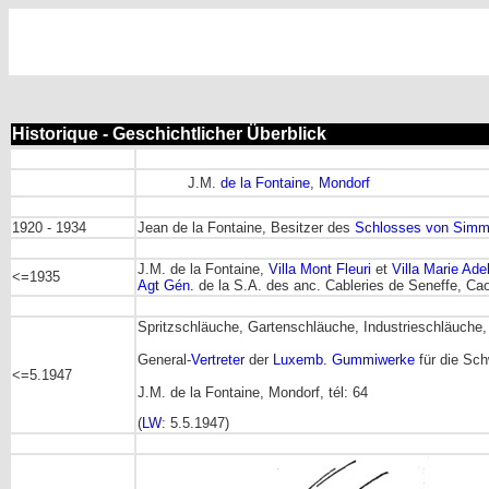
Historique - Geschichtlicher Überblick
J.M.
de la Fontaine
,
Mondorf
1920 - 1934
Jean de la Fontaine, Besitzer des
Schlosses von Simm
J.M. de la Fontaine,
Villa Mont Fleuri
et
Villa Marie Ade
<=1935
Agt Gén.
de la S.A. des anc. Cableries de Seneffe, Cao
Spritzschläuche, Gartenschläuche, Industrieschläuche, 
General-
Vertreter
der
Luxemb. Gummiwerke
für die Sch
<=5.1947
J.M. de la Fontaine, Mondorf, tél: 64
(
LW
: 5.5.1947)