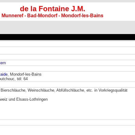
de la Fontaine J.M.
Munneref - Bad-Mondorf - Mondorf-les-Bains
ern
laide
, Mondorf-les-Bains
utchouc, tél: 64
Bierschläuche, Weinschläuche, Abfüllschläuche, etc. in Vorkriegsqualität
weiz und Elsass-Lothringen