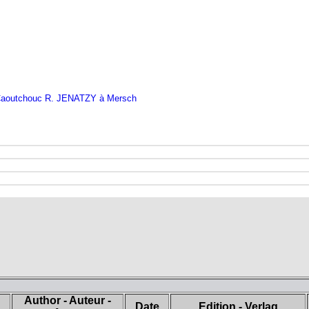
Caoutchouc R. JENATZY à Mersch
Author - Auteur -
Date
Edition - Verlag