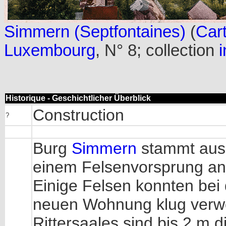
Simmern (Septfontaines)
(
Cart
Luxembourg
, N° 8; collection
i
Historique - Geschichtlicher Überblick
Construction
?
Burg
Simmern
stammt aus 
einem Felsenvorsprung ange
Einige Felsen konnten bei
neuen Wohnung klug verwe
Rittersaales sind bis 2 m 