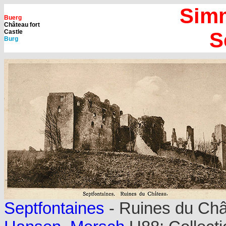
Simm
Buerg
Château fort
Castle
S
Burg
Septfontaines
- Ruines du Châ