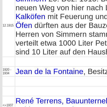
neuen Weg von hier nach L
Kalköfen
mit Feuerung und
Öfen
dürften aus der Bauz
12.1915
Herren von Simmern stam
verteilt etwa 1000 Liter P
sind 10 Liter auf den Haush
Jean de la Fontaine
, Besi
1920 -
1934
René Terrens, Bauuntern
<=1937