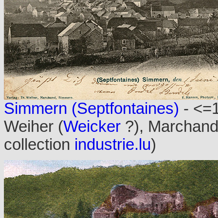
Simmern (Septfontaines)
- <=
Weiher (
Weicker
?), Marchan
collection
industrie.lu
)