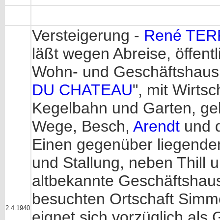
Versteigerung -
René TERR
läßt wegen Abreise, öffentl
Wohn- und Geschäftshaus
DU CHATEAU
", mit Wirtsc
Kegelbahn und Garten, ge
Wege, Besch,
Arendt
und d
Einen gegenüber liegende
und Stallung, neben Thill 
altbekannte Geschäftshaus,
besuchten Ortschaft Simme
2.4.1940
eignet sich vorzüglich als