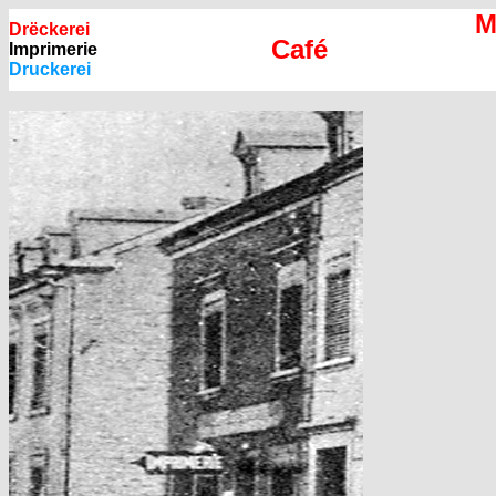
M
Drëckerei
Café
Imprimerie
Druckerei