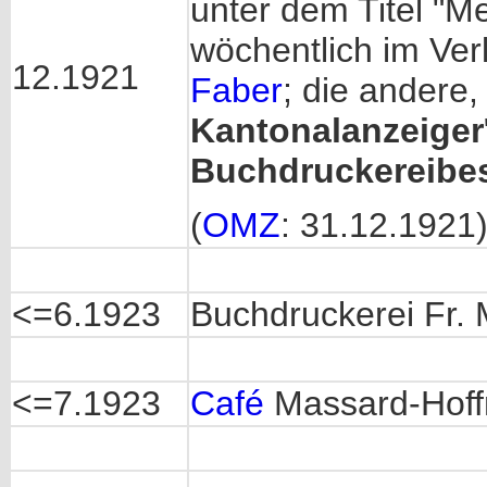
unter dem Titel "M
wöchentlich im Ve
12.1921
Faber
; die andere,
Kantonalanzeiger
Buchdruckereibes
(
OMZ
: 31.12.1921
<=6.1923
Buchdruckerei Fr.
<=7.1923
Café
Massard-Hof