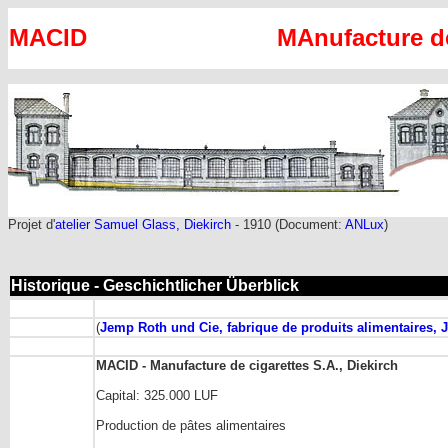
MACID
MAnufacture de
Projet d'
atelier Samuel Glass, Diekirch
- 1910
(Document:
ANLux
)
Historique - Geschichtlicher Überblick
(
Jemp Roth und Cie, fabrique de produits alimentaires,
MACID - Manufacture de cigarettes S.A., Diekirch
Capital: 325.000 LUF
Production de pâtes alimentaires