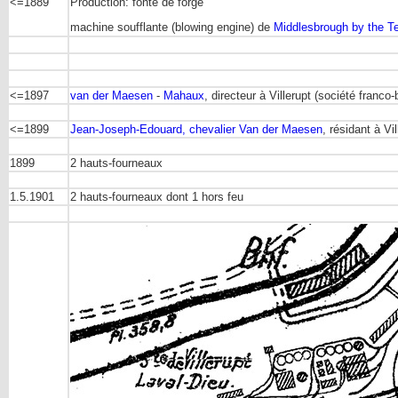
<=1889
Production: fonte de forge
machine soufflante (blowing engine) de
Middlesbrough by the 
<=1897
van der Maesen
-
Mahaux
, directeur à Villerupt (société franco-
<=1899
Jean-Joseph-Edouard, chevalier Van der Maesen
, résidant à Vi
1899
2 hauts-fourneaux
1.5.1901
2 hauts-fourneaux dont 1 hors feu