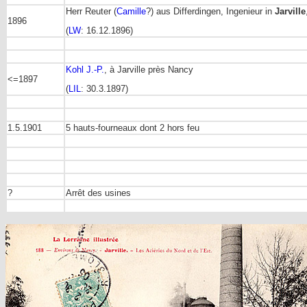
Herr Reuter (
Camille
?) aus Differdingen, Ingenieur in
Jarville
1896
(
LW
: 16.12.1896)
Kohl J.-P.
, à Jarville près Nancy
<=1897
(
LIL
: 30.3.1897)
1.5.1901
5 hauts-fourneaux dont 2 hors feu
?
Arrêt des usines