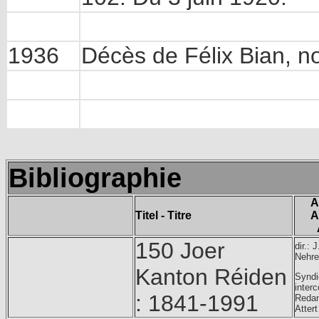
1936
Décès de Félix Bian, no
Bibliographie
A
Titel - Titre
A
150 Joer
dir.: J
Nehr
Kanton Réiden
Syndi
inter
: 1841-1991
Redan
Attert