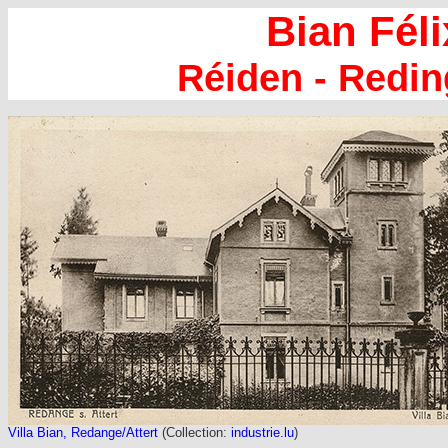
Bian Féli
Réiden - Redi
Villa Bian, Redange/Attert
(Collection:
industrie.lu
)