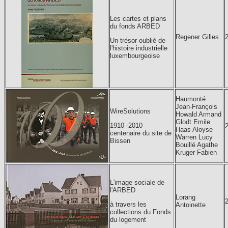
Les cartes et plans
du fonds ARBED
Regener Gilles
Un trésor oublié de
l'histoire industrielle
luxembourgeoise
Haumonté
Jean-François
WireSolutions
Howald Armand
Glodt Emile
1910 -2010
Haas Aloyse
centenaire du site de
Warren Lucy
Bissen
Bouillé Agathe
Kruger Fabien
L'image sociale de
l'ARBED
Lorang
à travers les
Antoinette
collections du Fonds
du logement