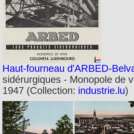
Haut-fourneau d'ARBED-Belva
sidérurgiques - Monopole de 
1947
(Collection:
industrie.lu
)