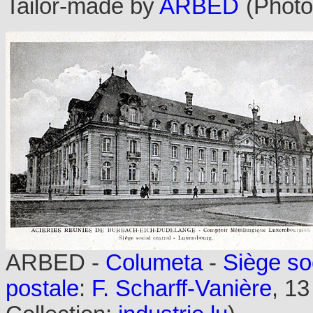
Tailor-made by
ARBED
(Photo
ARBED -
Columeta
-
Siège so
postale
:
F. Scharff-Vanière
, 1