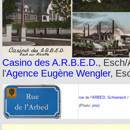
Casino des A.R.B.E.D.
, Esch/
l'
Agence Eugène Wengler
, Es
rue
de l'
ARBED, Schoeneck
/ 
(Photo:
jmo
)