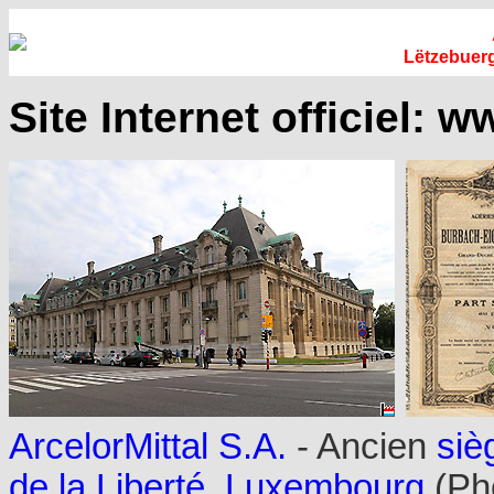
Lëtzebuer
Site Internet officiel:
ww
ArcelorMittal S.A.
- Ancien
siè
de la Liberté, Luxembourg
(Pho