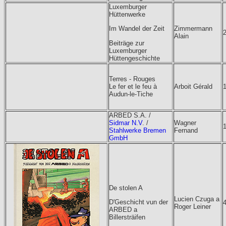
Luxemburger
Hüttenwerke
Zimmermann
Im Wandel der Zeit
Alain
Beiträge zur
Luxemburger
Hüttengeschichte
Terres - Rouges
Le fer et le feu à
Arboit Gérald
Audun-le-Tiche
ARBED S.A. /
Sidmar N.V
. /
Wagner
Stahlwerke Bremen
Fernand
GmbH
De stolen A
Lucien Czuga a
D'Geschicht vun der
Roger Leiner
ARBED a
Billersträifen