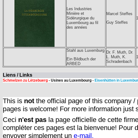
Les Industries
Minière et
Marcel Steffes
Sidérurgique du
Guy Steffes
Luxembourg au fil
des années
Stahl aus Luxemburg
Dr. F. Muth, Dr.
L. Muth, K.
Ein Bildbuch der
Schradenbach
ARBED
Liens / Links
Schmelzen zu Lëtzebuerg
- Usines au Luxembourg -
Eisenhütten in Luxembu
This is
not
the official page of this company /
pages is welcome! For more information just
Ceci
n'est pas
la page officielle de cette fir
compléter ces pages est la bienvenue! Pour d
envoyer simplement un
e-mail.