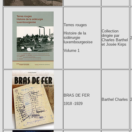
Terres rouges
Collection
Histoire de la
dirigée par
sidérurgie
Charles Barthel
luxembourgeoise
et Josée Kirps
Volume 1
BRAS DE FER
Barthel Charles
1918 -1929