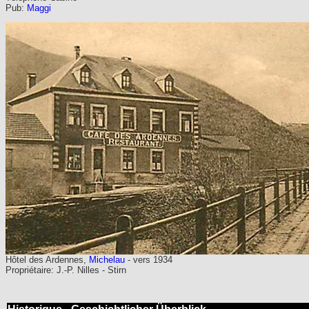
Pub:
Maggi
Hôtel des Ardennes,
Michelau
- vers 1934
Propriétaire: J.-P. Nilles - Stirn