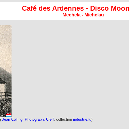
Café des Ardennes
- Disco Moon
Mëchela - Michelau
ag
Jean Colling, Photograph, Clerf
; collection
industrie.lu
)