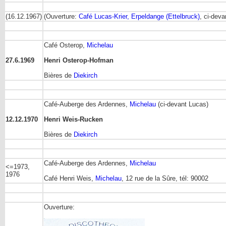
(16.12.1967)
(Ouverture:
Café Lucas-Krier, Erpeldange (Ettelbruck)
, ci-dev
Café Osterop,
Michelau
27.6.1969
Henri Osterop-Hofman
Bières de
Diekirch
Café-Auberge des Ardennes,
Michelau
(ci-devant Lucas)
12.12.1970
Henri Weis-Rucken
Bières de
Diekirch
Café-Auberge des Ardennes,
Michelau
<=1973,
1976
Café Henri Weis,
Michelau
, 12 rue de la Sûre, tél: 90002
Ouverture: