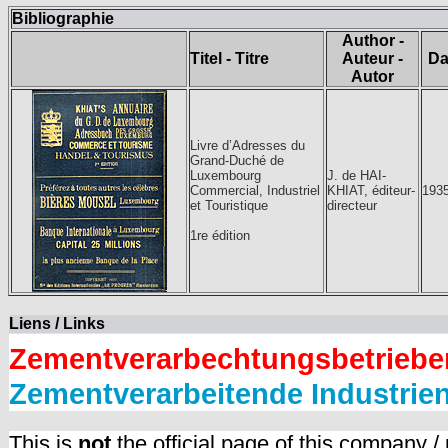
Bibliographie
Author -
Titel - Titre
Auteur -
Da
Autor
Livre d’Adresses du
Grand-Duché de
Luxembourg
J. de HAI-
Commercial, Industriel
KHIAT, éditeur-
193
et Touristique
directeur
1re édition
Liens / Links
Zementverarbechtungsbetriebe
Zementverarbeitende Industrie
This is
not
the official page of this company /