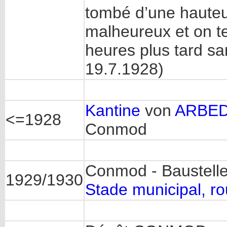
tombé d’une hauteu
malheureux et on te 
heures plus tard sa
19.7.1928)
Kantine
von
ARBED
<=1928
Conmod
Conmod - Baustell
1929/1930
Stade municipal, r