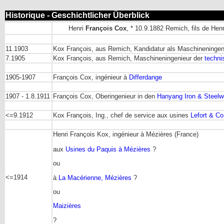
Historique - Geschichtlicher Überblick
Henri
François Cox
, * 10.9.1882 Remich, fils de Hen
11.1903
Kox François, aus Remich, Kandidatur als Maschineningen
7.1905
Kox François, aus Remich, Maschineningenieur der
techni
1905-1907
François Cox, ingénieur à
Differdange
1907 - 1.8.1911
François Cox, Oberingenieur in den
Hanyang Iron & Steelw
<=9.1912
Kox François, Ing., chef de service aux usines
Lefort & C
Henri François Kox, ingénieur à Mézières (France)
aux
Usines du Paquis à Mézières
?
ou
<=1914
à
La Macérienne, Mézières
?
ou
Maizières
?