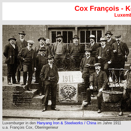
Cox François - 
Luxem
Luxemburger in den
Hanyang Iron & Steelworks / China
im Jahre 1911
u.a. François Cox, Oberingenieur