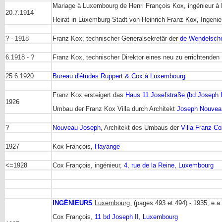
Mariage à Luxembourg de Henri François Kox, ingénieur à 
20.7.1914
Heirat in Luxemburg-Stadt von Heinrich Franz Kox, Ingenie
? - 1918
Franz Kox, technischer Generalsekretär der
de Wendelsche
6.1918 - ?
Franz Kox, technischer Direktor eines neu zu errichtenden
25.6.1920
Bureau d'études Ruppert & Cox à Luxembourg
Franz Kox ersteigert das
Haus 11 Josefstraße (bd Joseph I
1926
Umbau der Franz Kox Villa durch Architekt
Joseph Nouvea
?
Nouveau Joseph
, Architekt des Umbaus der
Villa Franz Co
1927
Kox François,
Hayange
<=1928
Cox François, ingénieur,
4, rue de la Reine, Luxembourg
INGÉNIEURS
Luxembourg
(pages 493 et 494) - 1935, e.a.
Cox François,
11 bd Joseph II, Luxembourg