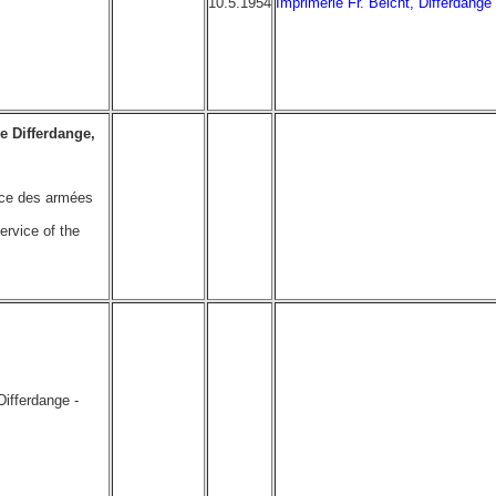
10.5.1954
Imprimerie Fr. Beicht, Differdange
e Differdange,
ice des armées
rvice of the
ifferdange -