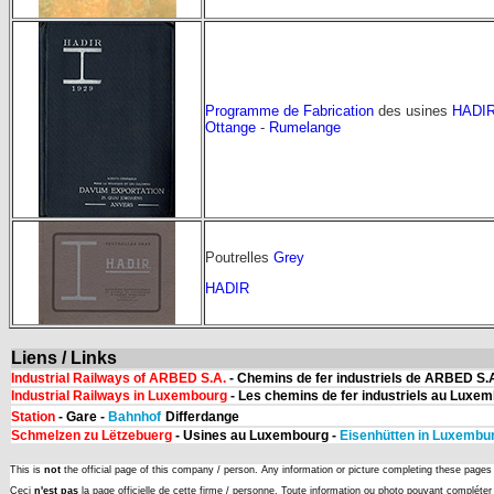
Programme de Fabrication
des usines
HADI
Ottange
-
Rumelange
Poutrelles
Grey
HADIR
Liens / Links
Industrial Railways of ARBED S.A.
- Chemins de fer industriels de ARBED S.A
Industrial Railways in Luxembourg
- Les chemins de fer industriels au Luxe
Station
- Gare -
Bahnhof
Differdange
Schmelzen zu Lëtzebuerg
- Usines au Luxembourg -
Eisenhütten in Luxembu
This is
not
the official page of this company / person. Any information or picture completing these page
Ceci
n'est pas
la page officielle de cette firme / personne. Toute information ou photo pouvant complét