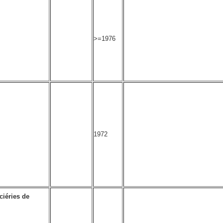
>=1976
1972
ciéries de