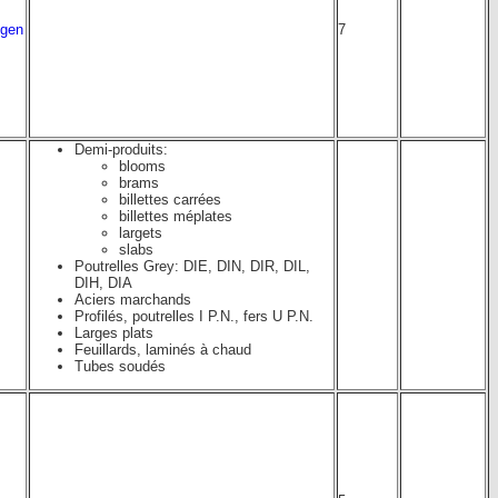
ngen
7
Demi-produits:
blooms
brams
billettes carrées
billettes méplates
largets
slabs
Poutrelles Grey: DIE, DIN, DIR, DIL,
DIH, DIA
Aciers marchands
Profilés, poutrelles I P.N., fers U P.N.
Larges plats
Feuillards, laminés à chaud
Tubes soudés