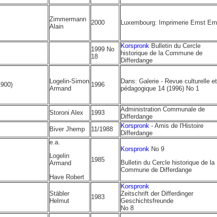
Zimmermann
2000
Luxembourg: Imprimerie Ernst Er
Alain
Korspronk
Bulletin du Cercle
1999 No
historique de la Commune de
18
Differdange
Logelin-Simon
Dans: Galerie - Revue culturelle et
1900)
1996
Armand
pédagogique 14 (1996) No 1
Administration Communale de
Storoni Alex
1993
Differdange
Korspronk
- Amis de l'Histoire
Biver Jhemp
11/1988
Differdange
e.a.
Korspronk
No 9
Logelin
1985
Bulletin du Cercle historique de la
Armand
Commune de Differdange
Have Robert
Korspronk
Stäbler
Zeitschrift der Differdinger
1983
Helmut
Geschichtsfreunde
No 8