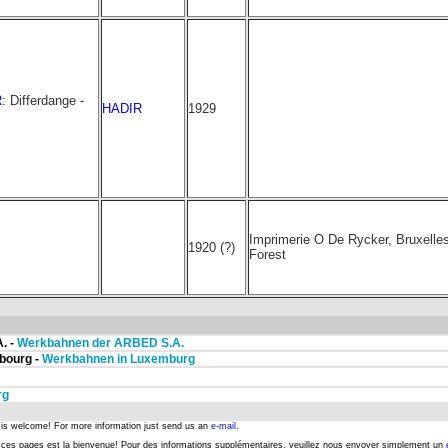
R
: Differdange -
HADIR
1929
Imprimerie O De Rycker, Bruxelles
1920 (?)
Forest
. -
Werkbahnen der ARBED S.A.
mbourg -
Werkbahnen in Luxemburg
rg
s is welcome! For more information just send us an
e-mail.
er ces pages est la bienvenue! Pour des informations supplémentaires, veuillez nous envoyer simplement un