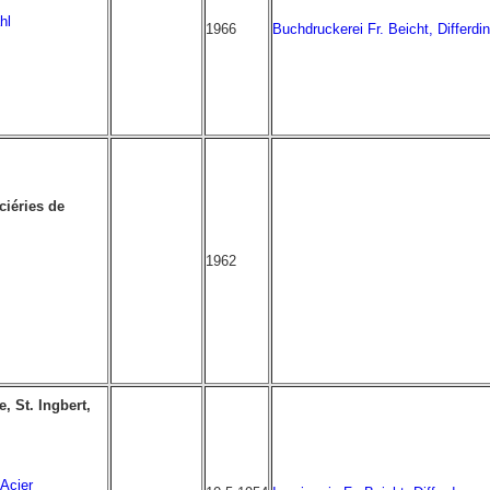
hl
1966
Buchdruckerei Fr. Beicht, Differdi
ciéries de
1962
, St. Ingbert,
Acier