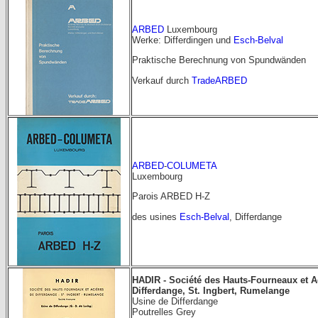
ARBED
Luxembourg
Werke: Differdingen und
Esch-Belval
Praktische Berechnung von Spundwänden
Verkauf durch
TradeARBED
ARBED
-
COLUMETA
Luxembourg
Parois ARBED H-Z
des usines
Esch-Belval
, Differdange
HADIR - Société des Hauts-Fourneaux et A
Differdange, St. Ingbert, Rumelange
Usine de Differdange
Poutrelles Grey