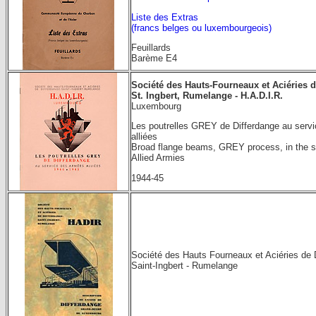
Liste des Extras
(francs belges ou luxembourgeois)
Feuillards
Barème E4
Société des Hauts-Fourneaux et Aciéries d
St. Ingbert, Rumelange -
H.A.D.I.R.
Luxembourg
Les poutrelles GREY de Differdange au serv
alliées
Broad flange beams, GREY process, in the se
Allied Armies
1944-45
Société des Hauts Fourneaux et Aciéries de D
Saint-Ingbert - Rumelange