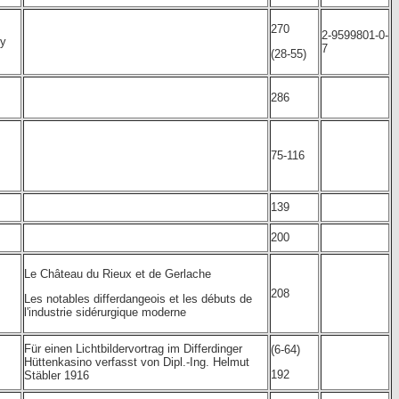
270
2-9599801-0-
ny
7
(28-55)
286
75-116
139
200
Le Château du Rieux et de Gerlache
208
Les notables differdangeois et les débuts de
l'industrie sidérurgique moderne
Für einen Lichtbildervortrag im Differdinger
(6-64)
Hüttenkasino verfasst von Dipl.-Ing. Helmut
192
Stäbler 1916