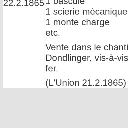
1 bascule
22.2.1865
1 scierie mécanique
1 monte charge
etc.
Vente dans le chant
Dondlinger, vis-à-vi
fer.
(L'Union 21.2.1865)