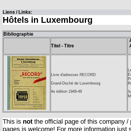
Liens / Links:
Hôtels in Luxembourg
Bibliographie
Titel - Titre
L
E
Livre d'adresses RECORD
Pu
Grand-Duché de Luxembourg
R
4e édition 1948-49
S
M
This is
not
the official page of this company /
pages is welcome! For more information just