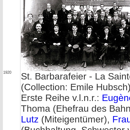
1920
St. Barbarafeier - La Sai
(Collection: Emile Hubsch
Erste Reihe v.l.n.r.:
Eugèn
Thoma (Ehefrau des Bahnh
Lutz
(Miteigentümer),
Frau