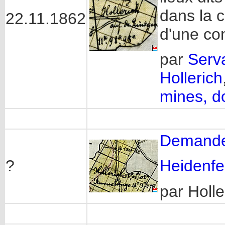
dans la 
22.11.1862
d'une co
par
Serva
Hollerich
mines, d
Demande 
?
Heidenfe
par Holle