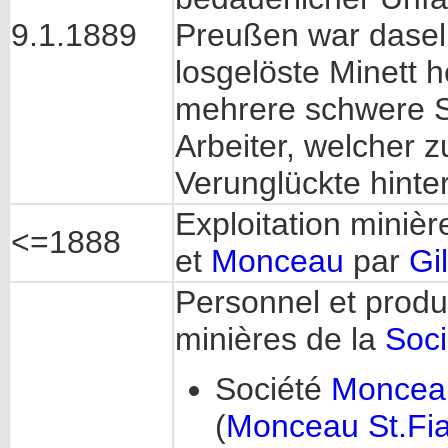
9.1.1889
Preußen war daselb
losgelöste Minett 
mehrere schwere S
Arbeiter, welcher z
Verunglückte hinte
Exploitation miniè
<=1888
et
Monceau
par
Gi
Personnel et produ
minières de la
Soci
Société
Moncea
(
Monceau St.Fia