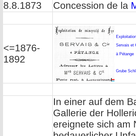
8.8.1873
Concession de la
M
Exploitatio
<=1876-
Servais et 
à Pétange
1892
Grube Sch
In einer auf dem B
Gallerie der Holle
ereignete sich am 
bedauerlicher Unfa