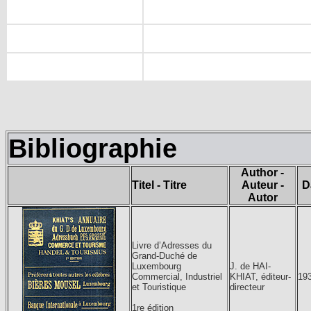
Bibliographie
Author -
Titel - Titre
Auteur -
D
Autor
Livre d’Adresses du
Grand-Duché de
Luxembourg
J. de HAI-
Commercial, Industriel
KHIAT, éditeur-
19
et Touristique
directeur
1re édition