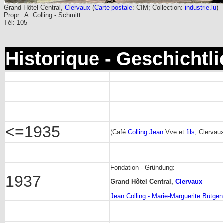
Grand Hôtel Central,
Clervaux
(
Carte postale
: CIM; Collection:
industrie.lu
)
Propr.: A. Colling - Schmitt
Tél: 105
Historique - Geschichtl
<=1935
(Café
Colling Jean
Vve et
fils
, Clervaux
Fondation - Gründung:
1937
Grand Hôtel Central,
Clervaux
Jean Colling - Marie-Marguerite Bütge