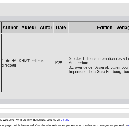
Author - Auteur - Autor
Date
Edition - Verla
Ste des Editions internationales « 
J. de HAI-KHIAT, éditeur-
1935
Amsterdam
directeur
31, avenue de l’Arsenal, Luxembour
Imprimerie de la Gare Fr. Bourg-Bo
s is welcome! For more information just send us an
e-mail.
er ces pages est la bienvenue! Pour des informations supplémentaires, veuillez nous envoyer simplement un