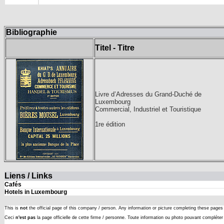
Bibliographie
Titel - Titre
Livre d’Adresses du Grand-Duché de
Luxembourg
Commercial, Industriel et Touristique
1re édition
Liens / Links
Cafés
Hotels in Luxembourg
This is
not
the official page of this company / person. Any information or picture completing these page
Ceci
n'est pas
la page officielle de cette firme / personne. Toute information ou photo pouvant complét