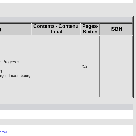
Contents - Contenu
Pages-
g
ISBN
- Inhalt
Seiten
Le Progrès »
752
g
urger, Luxembourg
e-mail.