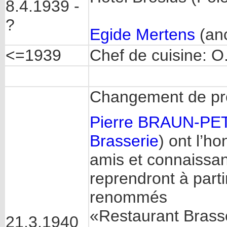
8.4.1939 -
?
Egide Mertens
(anc
<=1939
Chef de cuisine: O
Changement de pro
Pierre BRAUN-PE
Brasserie
) ont l’h
amis et connaissanc
reprendront à part
renommés
«Restaurant Bras
21.3.1940