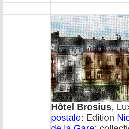
Hôtel Brosius
, L
postale
: Edition
Ni
de la Gare
; collect