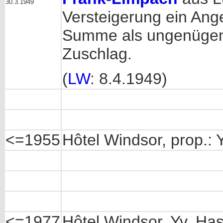
30.3.1949
Versteigerung ein Ang
Summe als ungenügend 
Zuschlag.
(
LW
: 8.4.1949)
<=1955
Hôtel Windsor, prop.: Y
<=1977
Hôtel Windsor, Yv. Hast