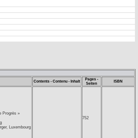
Pages -
Contents - Contenu - Inhalt
ISBN
Seiten
Le Progrès »
752
g
urger, Luxembourg