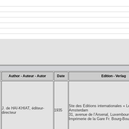
Author - Auteur - Autor
Date
Edition - Verlag
Ste des Editions internationales « 
J. de HAI-KHIAT, éditeur-
1935
Amsterdam
directeur
31, avenue de l’Arsenal, Luxembour
Imprimerie de la Gare Fr. Bourg-Bo