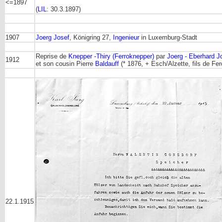
<=1897
(
LIL
: 30.3.1897)
1907
Joerg Josef
, Königring 27,
Ingenieur
in Luxemburg-Stadt
Reprise de
Knepper -Thiry (Ferroknepper)
par
Joerg - Eberhard 
1912
et son cousin Pierre
Baldauff
(* 1876, + Esch/Alzette, fils de Fe
22.1.1915