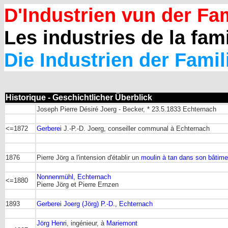
D'Industrien vun der Fam
Les industries de la fami
Die Industrien der Famil
Historique - Geschichtlicher Überblick
Joseph Pierre Désiré Joerg - Becker, * 23.5.1833 Echternach
<=1872
Gerberei
J.-P.-D. Joerg, conseiller communal à Echternach
1876
Pierre Jörg a l'intension d'établir un
moulin à tan dans son bâtime
Nonnenmühl, Echternach
<=1880
Pierre Jörg et Pierre Ernzen
1893
Gerberei Joerg (Jörg) P.-D., Echternach
Jörg Henri
, ingénieur, à
Mariemont