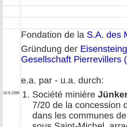
Fondation de la
S.A. des M
Gründung der
Eisensteing
Gesellschaft Pierrevillers 
e.a. par - u.a. durch:
Société minière
Jünker
19.8.1898
7/20 de la concession
dans les communes de 
sous Saint-Michel, arra