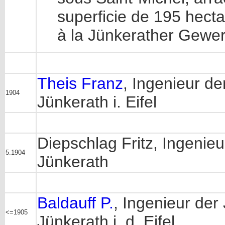
superficie de 195 hect
à la Jünkerather Gewer
Theis Franz
, Ingenieur d
1904
Jünkerath i. Eifel
Diepschlag Fritz, Ingenie
5.1904
Jünkerath
Baldauff P.
, Ingenieur der
<=1905
Jünkerath i. d. Eifel