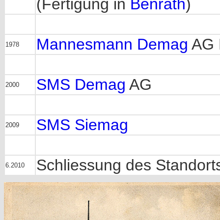
(Fertigung in
Benrath
)
Mannesmann
Demag
AG M
1978
SMS
Demag
AG
2000
SMS Siemag
2009
Schliessung des Standort
6.2010