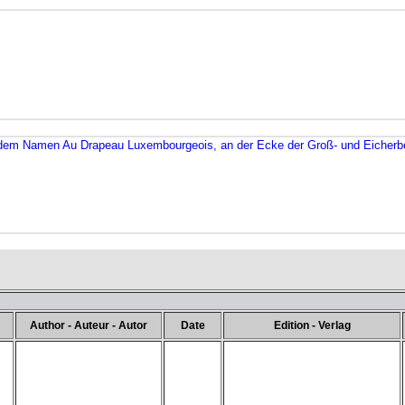
dem Namen Au Drapeau Luxembourgeois, an der Ecke der Groß- und Eicherb
Author - Auteur - Autor
Date
Edition - Verlag