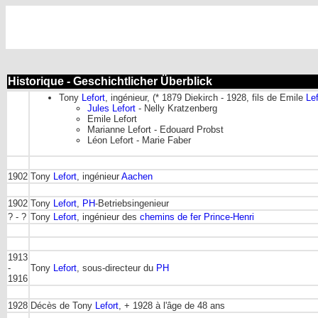
Historique - Geschichtlicher Überblick
Tony
Lefort
, ingénieur, (* 1879 Diekirch - 1928, fils de Emile
Lef
Jules Lefort
- Nelly Kratzenberg
Emile Lefort
Marianne Lefort - Edouard Probst
Léon Lefort - Marie Faber
1902
Tony
Lefort
, ingénieur
Aachen
1902
Tony
Lefort
,
PH
-Betriebsingenieur
? - ?
Tony
Lefort
, ingénieur des
chemins de fer Prince-Henri
1913
-
Tony
Lefort
, sous-directeur du
PH
1916
1928
Décès de Tony
Lefort
, + 1928 à l'âge de 48 ans