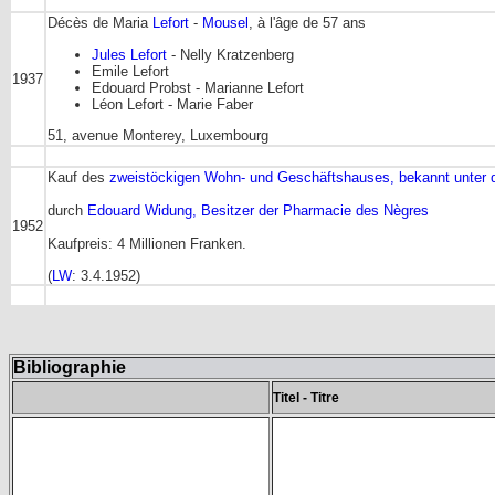
Décès de Maria
Lefort
-
Mousel
, à l'âge de 57 ans
Jules Lefort
- Nelly Kratzenberg
Emile Lefort
1937
Edouard Probst - Marianne Lefort
Léon Lefort - Marie Faber
51, avenue Monterey, Luxembourg
Kauf des
zweistöckigen Wohn- und Geschäftshauses, bekannt unter 
durch
Edouard Widung, Besitzer der Pharmacie des Nègres
1952
Kaufpreis: 4 Millionen Franken.
(
LW
: 3.4.1952)
Bibliographie
Titel - Titre