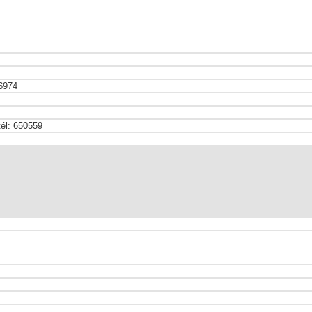
06974
 tél: 650559