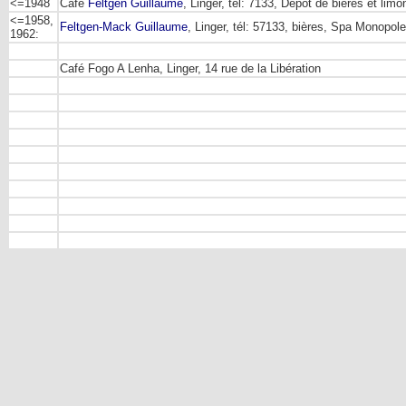
<=1948
Café
Feltgen Guillaume
, Linger, tél: 7133, Dépôt de bières et lim
<=1958,
Feltgen-Mack Guillaume
, Linger, tél: 57133, bières, Spa Monopole
1962:
Café Fogo A Lenha, Linger, 14 rue de la Libération