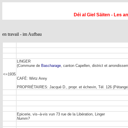
Déi al Giel Säiten - Les 
en travail - im Aufbau
LINGER
(Commune de
Bascharage
, canton Capellen, district et arrondiss
<=1935
CAFÉ: Wirtz Anny
PROPRIÉTAIRES: Jacqué D., propr. et échevin, Tél. 126 (Pétange) -
Epicerie, vis--à-vis vun 73 rue de la Libération, Linger
Numm?