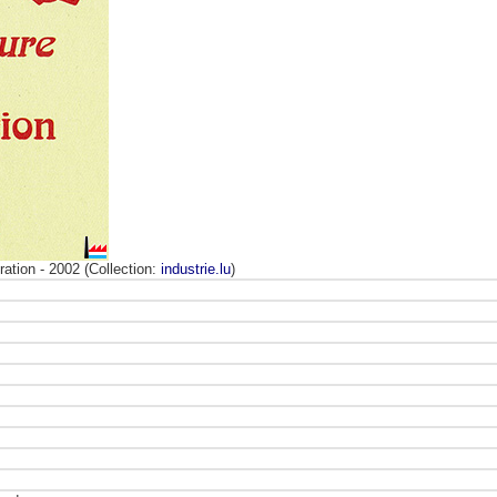
ration
- 2002 (Collection:
industrie.lu
)