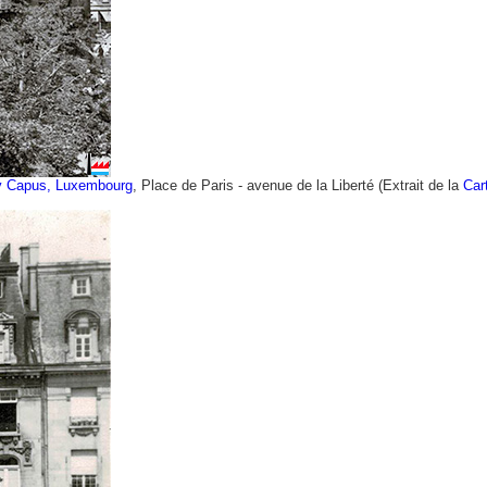
y Capus, Luxembourg
, Place de Paris - avenue de la Liberté (Extrait de la
Car