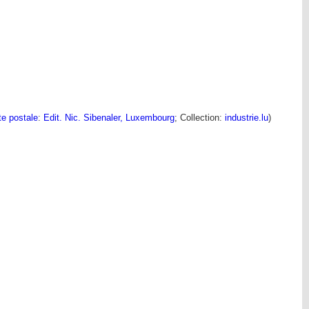
te postale
:
Edit. Nic. Sibenaler, Luxembourg
; Collection:
industrie.lu
)