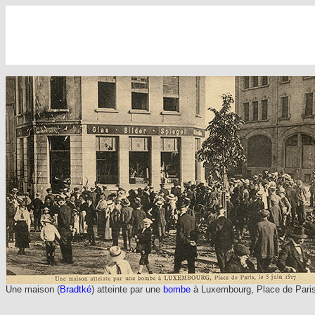
Une maison (
Bradtké
) atteinte par une
bombe
à Luxembourg, Place de Paris 