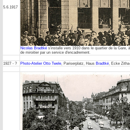
5.6.1917
Nicolas Bradtké
s'installe vers 1910 dans le quartier de la Gare, 
de miroitier par un service d'encadrement.
1927 - ?
Photo-Atelier Otto Twele
, Pariserplatz, Haus
Bradtké
, Ecke Zith