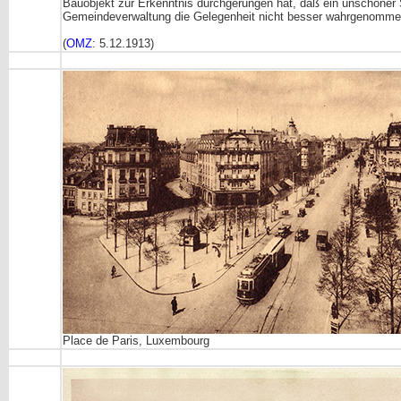
Bauobjekt zur Erkenntnis durchgerungen hat, daß ein unschöner S
Gemeindeverwaltung die Gelegenheit nicht besser wahrgenommen h
(
OMZ
: 5.12.1913)
Place de Paris, Luxembourg