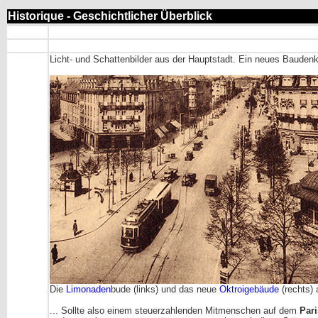
Historique - Geschichtlicher Überblick
Licht- und Schattenbilder aus der Hauptstadt. Ein neues Baude
Die
Limonaden
bude (links) und das neue
Oktroigebäude
(rechts)
... Sollte also einem steuerzahlenden Mitmenschen auf dem
Pari