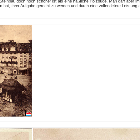
teinbau doch noch schöner ist als eine häßliche Holzbude. Man darf aber im
at, ihrer Aufgabe gerecht zu werden und durch eine vollendetere Leistung 