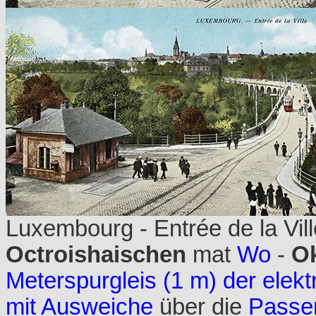
Luxembourg - Entrée de la Vill
Octroishaischen
mat
Wo
-
Ok
Meterspurgleis (1 m) der elek
mit Ausweiche
über die
Passer