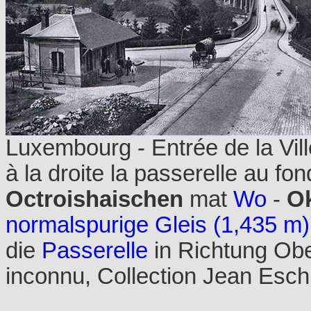
Luxembourg - Entrée de la Vill
à la droite la passerelle au fo
Octroishaischen
mat
Wo
-
Ok
normalspurige Gleis (1,435 m)
die
Passerelle
in Richtung Obe
inconnu, Collection Jean Esc