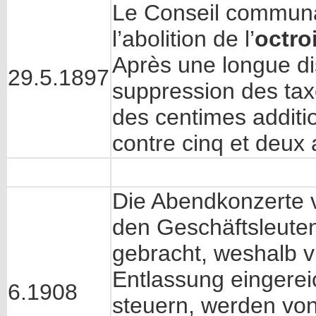
Le Conseil communal 
l’abolition de l’
octro
Après une longue dis
29.5.1897
suppression des tax
des centimes additio
contre cinq et deux 
Die Abendkonzerte 
den Geschäftsleute
gebracht, weshalb vi
Entlassung eingere
6.1908
steuern, werden von