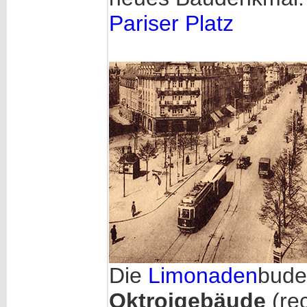
Pariser Platz
Die
Limonaden
bude
Oktroigebäude
(re