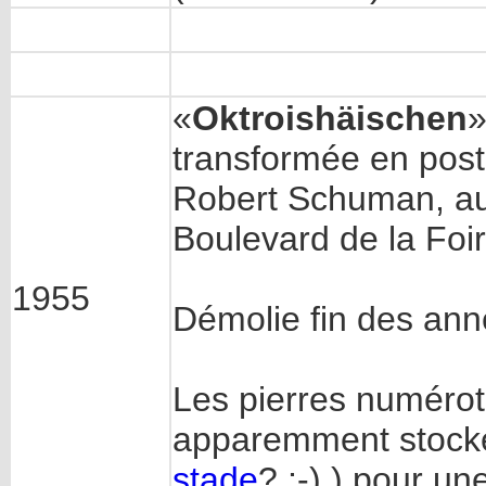
«
Oktroishäischen
»
transformée en pos
Robert Schuman, au
Boulevard de la Foir
1955
Démolie fin des an
Les pierres numéroté
apparemment stocké
stade
? ;-) ) pour un