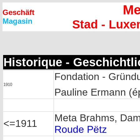
Me
Geschäft
Magasin
Stad - Lux
Historique - Geschichtl
Fondation - Gründ
1910
Pauline Ermann (é
Meta Brahms, Dame
<=1911
Roude Pëtz