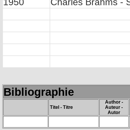
1950
Charles Brahms - S
Bibliographie
Author -
Titel - Titre
Auteur -
Autor